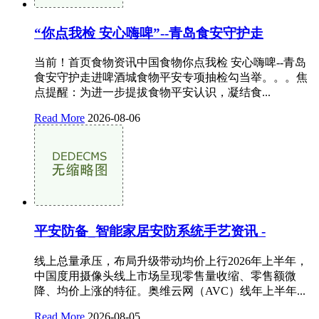
“你点我检 安心嗨啤”--青岛食安守护走
当前！首页食物资讯中国食物你点我检 安心嗨啤--青岛
食安守护走进啤酒城食物平安专项抽检勾当举。。。焦
点提醒：为进一步提拔食物平安认识，凝结食...
Read More
2026-08-06
平安防备_智能家居安防系统手艺资讯 -
线上总量承压，布局升级带动均价上行2026年上半年，
中国度用摄像头线上市场呈现零售量收缩、零售额微
降、均价上涨的特征。奥维云网（AVC）线年上半年...
Read More
2026-08-05