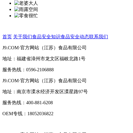
首页
关于我们
食品安全知识
食品安全动态
联系我们
J9.COM·官方网站（江苏）食品有限公司
地址：福建省漳州市龙文区福岐北路1号
服务热线：0596-2106888
J9.COM·官方网站（江苏）食品有限公司
地址：南京市溧水经济开发区溧星路97号
服务热线：400-881-6208
OEM专线：18052036822