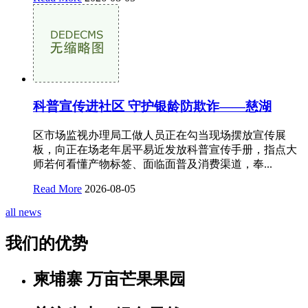
科普宣传进社区 守护银龄防欺诈——慈湖
区市场监视办理局工做人员正在勾当现场摆放宣传展
板，向正在场老年居平易近发放科普宣传手册，指点大
师若何看懂产物标签、面临面普及消费渠道，奉...
Read More
2026-08-05
all news
我们的优势
柬埔寨 万亩芒果果园