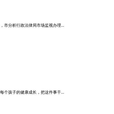
市分析行政法律局市场监视办理...
个孩子的健康成长，把这件事干...