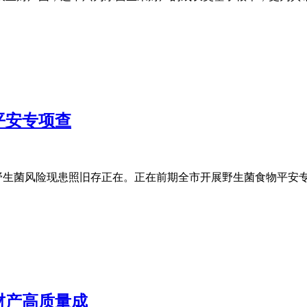
平安专项查
生菌风险现患照旧存正在。正在前期全市开展野生菌食物平安专项
财产高质量成