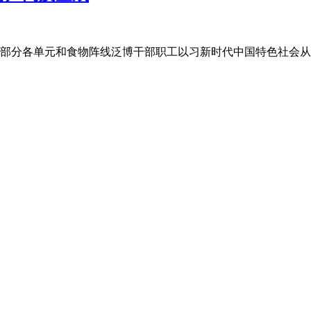
部分各单元和食物阵线泛博干部职工以习新时代中国特色社会从义