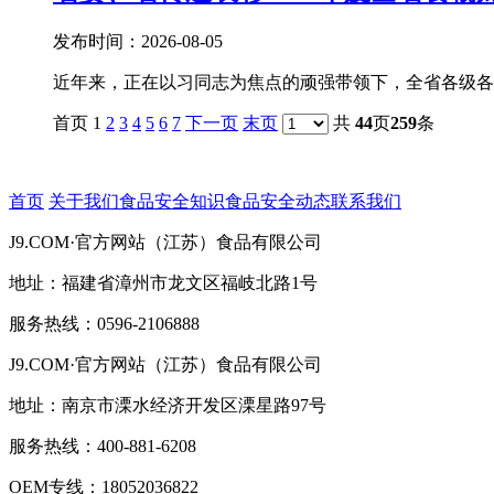
发布时间：2026-08-05
近年来，正在以习同志为焦点的顽强带领下，全省各级各
首页 1
2
3
4
5
6
7
下一页
末页
共
44
页
259
条
首页
关于我们
食品安全知识
食品安全动态
联系我们
J9.COM·官方网站（江苏）食品有限公司
地址：福建省漳州市龙文区福岐北路1号
服务热线：0596-2106888
J9.COM·官方网站（江苏）食品有限公司
地址：南京市溧水经济开发区溧星路97号
服务热线：400-881-6208
OEM专线：18052036822