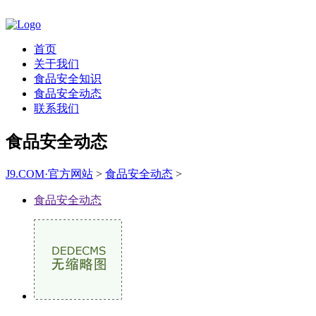
首页
关于我们
食品安全知识
食品安全动态
联系我们
食品安全动态
J9.COM·官方网站
>
食品安全动态
>
食品安全动态