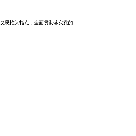
思惟为指点，全面贯彻落实党的...